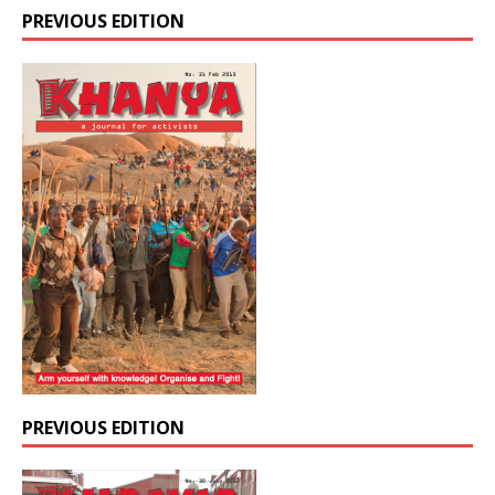
PREVIOUS EDITION
PREVIOUS EDITION