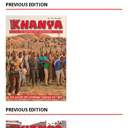
PREVIOUS EDITION
PREVIOUS EDITION