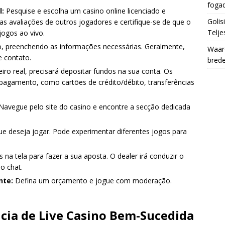
fogad
l:
Pesquise e escolha um casino online licenciado e
Goli
as avaliações de outros jogadores e certifique-se de que o
Telje
jogos ao vivo.
o, preenchendo as informações necessárias. Geralmente,
Waaro
e contato.
brede
iro real, precisará depositar fundos na sua conta. Os
pagamento, como cartões de crédito/débito, transferências
avegue pelo site do casino e encontre a secção dedicada
ue deseja jogar. Pode experimentar diferentes jogos para
s na tela para fazer a sua aposta. O dealer irá conduzir o
o chat.
nte:
Defina um orçamento e jogue com moderação.
cia de Live Casino Bem-Sucedida