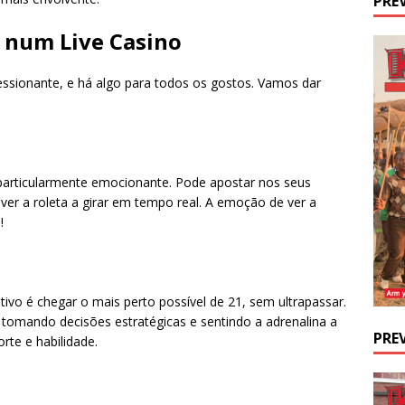
PRE
 num Live Casino
essionante, e há algo para todos os gostos. Vamos dar
é particularmente emocionante. Pode apostar nos seus
er a roleta a girar em tempo real. A emoção de ver a
!
ivo é chegar o mais perto possível de 21, sem ultrapassar.
, tomando decisões estratégicas e sentindo a adrenalina a
PRE
rte e habilidade.