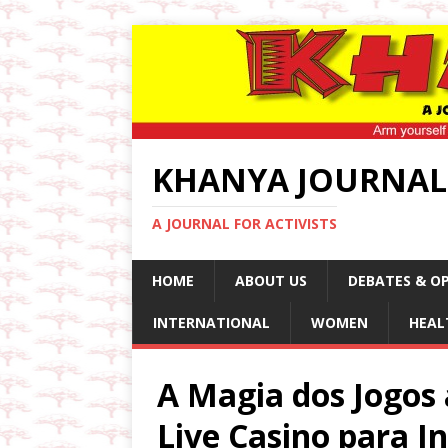
KHANYA JOURNAL
A JOURNAL FOR ACTIVISTS
HOME
ABOUT US
DEBATES & O
INTERNATIONAL
WOMEN
HEAL
A Magia dos Jogos
Live Casino para I