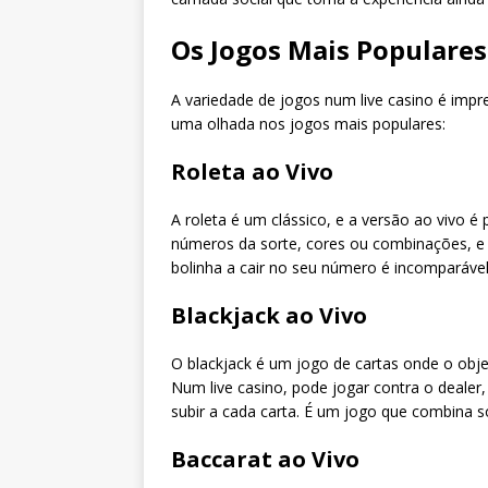
Os Jogos Mais Populares
A variedade de jogos num live casino é impr
uma olhada nos jogos mais populares:
Roleta ao Vivo
A roleta é um clássico, e a versão ao vivo 
números da sorte, cores ou combinações, e v
bolinha a cair no seu número é incomparável
Blackjack ao Vivo
O blackjack é um jogo de cartas onde o objet
Num live casino, pode jogar contra o dealer
subir a cada carta. É um jogo que combina so
Baccarat ao Vivo