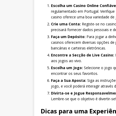
Escolha um Casino Online Confiáve
regulamentado em Portugal. Verifique 
casino oferece uma boa variedade de 
Crie uma Conta:
Registe-se no casin
precisará fornecer dados pessoais e d
Faça um Depósito:
Para jogar a dinhe
casinos oferecem diversas opções de 
bancárias e carteiras eletrónicas.
Encontre a Secção de Live Casino:
N
aos jogos ao vivo.
Escolha um Jogo:
Selecione o jogo q
encontrar os seus favoritos.
Faça a Sua Aposta:
Siga as instruçõe
jogo, e você poderá interagir através d
Divirta-se e Jogue Responsavelme
Lembre-se que o objetivo é divertir-se!
Dicas para uma Experiên