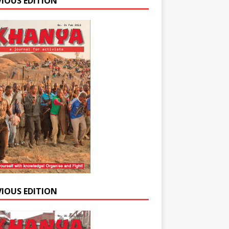
VIOUS EDITION
VIOUS EDITION