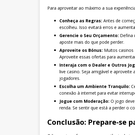
Para aproveitar ao máximo a sua experiência 
Conheça as Regras:
Antes de começar
escolheu. Isso evitará erros e aument
Gerencie o Seu Orçamento:
Defina 
aposte mais do que pode perder.
Aproveite os Bónus:
Muitos casinos 
Aproveite essas ofertas para aumentar
Interaja com o Dealer e Outros Jo
live casino. Seja amigável e aproveite
jogadores.
Escolha um Ambiente Tranquilo:
Ce
conexão à internet para evitar interru
Jogue com Moderação:
O jogo deve
renda. Se sentir que está a perder o co
Conclusão: Prepare-se p