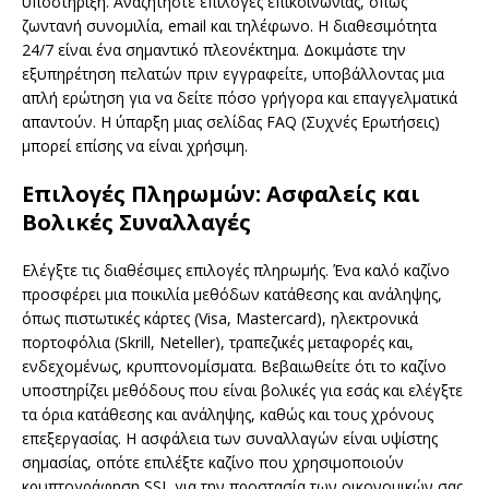
υποστήριξη. Αναζητήστε επιλογές επικοινωνίας, όπως
ζωντανή συνομιλία, email και τηλέφωνο. Η διαθεσιμότητα
24/7 είναι ένα σημαντικό πλεονέκτημα. Δοκιμάστε την
εξυπηρέτηση πελατών πριν εγγραφείτε, υποβάλλοντας μια
απλή ερώτηση για να δείτε πόσο γρήγορα και επαγγελματικά
απαντούν. Η ύπαρξη μιας σελίδας FAQ (Συχνές Ερωτήσεις)
μπορεί επίσης να είναι χρήσιμη.
Επιλογές Πληρωμών: Ασφαλείς και
Βολικές Συναλλαγές
Ελέγξτε τις διαθέσιμες επιλογές πληρωμής. Ένα καλό καζίνο
προσφέρει μια ποικιλία μεθόδων κατάθεσης και ανάληψης,
όπως πιστωτικές κάρτες (Visa, Mastercard), ηλεκτρονικά
πορτοφόλια (Skrill, Neteller), τραπεζικές μεταφορές και,
ενδεχομένως, κρυπτονομίσματα. Βεβαιωθείτε ότι το καζίνο
υποστηρίζει μεθόδους που είναι βολικές για εσάς και ελέγξτε
τα όρια κατάθεσης και ανάληψης, καθώς και τους χρόνους
επεξεργασίας. Η ασφάλεια των συναλλαγών είναι υψίστης
σημασίας, οπότε επιλέξτε καζίνο που χρησιμοποιούν
κρυπτογράφηση SSL για την προστασία των οικονομικών σας