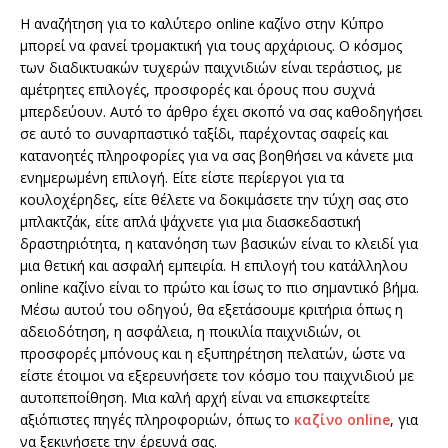
Η αναζήτηση για το καλύτερο online καζίνο στην Κύπρο
μπορεί να φανεί τρομακτική για τους αρχάριους. Ο κόσμος
των διαδικτυακών τυχερών παιχνιδιών είναι τεράστιος, με
αμέτρητες επιλογές, προσφορές και όρους που συχνά
μπερδεύουν. Αυτό το άρθρο έχει σκοπό να σας καθοδηγήσει
σε αυτό το συναρπαστικό ταξίδι, παρέχοντας σαφείς και
κατανοητές πληροφορίες για να σας βοηθήσει να κάνετε μια
ενημερωμένη επιλογή. Είτε είστε περίεργοι για τα
κουλοχέρηδες, είτε θέλετε να δοκιμάσετε την τύχη σας στο
μπλακτζάκ, είτε απλά ψάχνετε για μια διασκεδαστική
δραστηριότητα, η κατανόηση των βασικών είναι το κλειδί για
μια θετική και ασφαλή εμπειρία. Η επιλογή του κατάλληλου
online καζίνο είναι το πρώτο και ίσως το πιο σημαντικό βήμα.
Μέσω αυτού του οδηγού, θα εξετάσουμε κριτήρια όπως η
αδειοδότηση, η ασφάλεια, η ποικιλία παιχνιδιών, οι
προσφορές μπόνους και η εξυπηρέτηση πελατών, ώστε να
είστε έτοιμοι να εξερευνήσετε τον κόσμο του παιχνιδιού με
αυτοπεποίθηση. Μια καλή αρχή είναι να επισκεφτείτε
αξιόπιστες πηγές πληροφοριών, όπως το
καζίνο online
, για
να ξεκινήσετε την έρευνά σας.