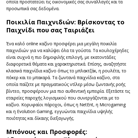
οποία προστατεύει τις οικονομικές σας συναλλαγές και τα
προσωπικά σας δεδομένα.
Ποικιλία Παιχνιδιών: Βρίσκοντας το
Παιχνίδι που σας Ταιριάζει
Ένα καλό online καζίνο προσφέρει μια μεγάλη ποικιλία
παιχνιδιών για να καλύψει όλα τα γούστα. Τα κουλοχέρηδες
είναι συχνά η πιο δημοφιλής επιλογή, με εκατοντάδες
διαφορετικά θέματα και χαρακτηριστικά. Επίσης, αναζητήστε
κλασικά παιχνίδια καζίνο όπως το μπλακτζάκ, η ρουλέτα, το
πόκερ και το μπακαρά. Τα ζωντανά παιχνίδια καζίνο, στα
οποία παίζετε με πραγματικούς ντίλερ μέσω ζωντανής ροής
βίντεο, προσφέρουν μια πιο αυθεντική εμπειρία. Εξετάστε τις
εταιρείες παροχής λογισμικού που συνεργάζονται με το
καζίνο. Κορυφαίοι πάροχοι, όπως η NetEnt, η Microgaming
και η Evolution Gaming, εγγυώνται παιχνίδια υψηλής
ποιότητας και δίκαιης διεξαγωγής.
Μπόνους και Προσφορές: