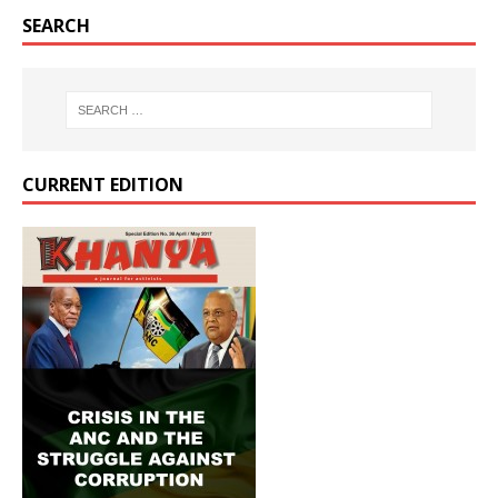
SEARCH
CURRENT EDITION